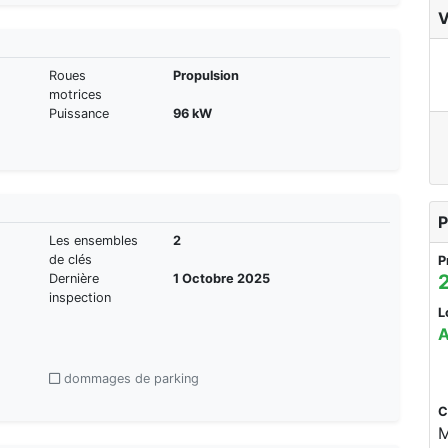
V
Roues
Propulsion
motrices
Puissance
96 kW
P
Les ensembles
2
de clés
P
Dernière
1 Octobre 2025
inspection
L
A
dommages de parking
C
M