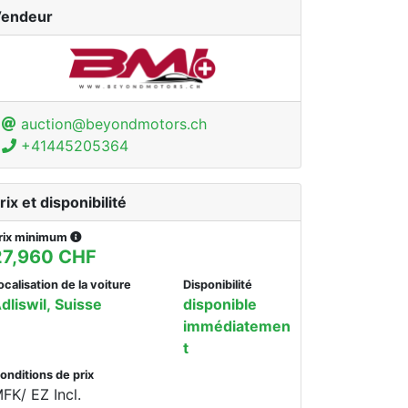
endeur
auction@beyondmotors.ch
+41445205364
rix et disponibilité
rix minimum
27,960 CHF
ocalisation de la voiture
Disponibilité
dliswil, Suisse
disponible
immédiatemen
t
onditions de prix
FK/ EZ Incl.